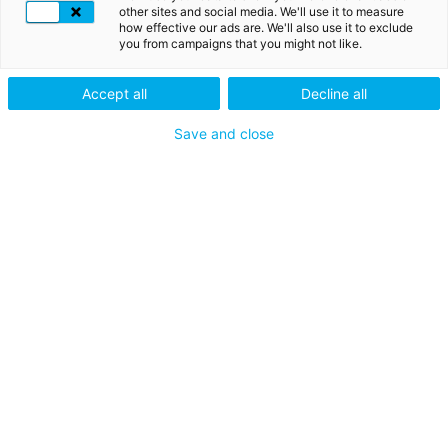
other sites and social media. We'll use it to measure
how effective our ads are. We'll also use it to exclude
you from campaigns that you might not like.
E-SIGNATURE, HORODATAGE... DES
Accept all
Decline all
SOLUTIONS DE CONFIANCE POUR LES
Save and close
ASSUREURS
Créez un parcours client
100% numérique
Améliorez la façon dont vous interagissez avec vos
clients en leur offrant un parcours numérique rapide et
fluide.
Avec LuxTrust, vous pourrez accélérer leur enrôlement
et les faire signer à distance des accords juridiquement
contraignants. Nos solutions allégeront également votre
charge règlementaire, en garantissant une gestion des
données de vos clients conformément aux dernières