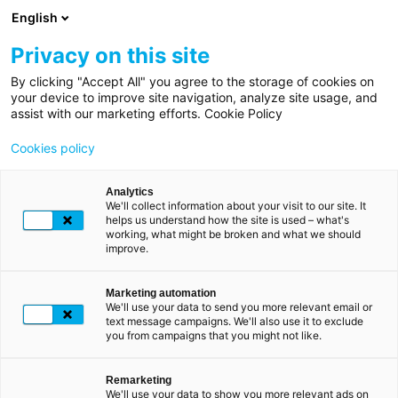
Aller
English
au
contenu
Privacy on this site
principal
By clicking "Accept All" you agree to the storage of cookies on
Fil
Accueil
your device to improve site navigation, analyze site usage, and
d'Ariane
assist with our marketing efforts. Cookie Policy
Secteurs
Cookies policy
d'activité
Assurance
Analytics
We'll collect information about your visit to our site. It
helps us understand how the site is used – what's
working, what might be broken and what we should
improve.
Marketing automation
We'll use your data to send you more relevant email or
text message campaigns. We'll also use it to exclude
you from campaigns that you might not like.
Remarketing
We'll use your data to show you more relevant ads on