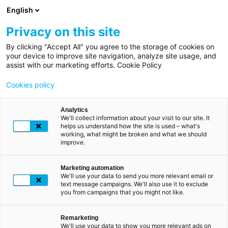
Aller
English
au
contenu
Privacy on this site
principal
By clicking "Accept All" you agree to the storage of cookies on
Fil
Accueil
your device to improve site navigation, analyze site usage, and
LES POINTS D'ENREGISTREMENTS LUXTRUST
d'Ariane
assist with our marketing efforts. Cookie Policy
Autorités
Autorités
Cookies policy
d'enregistrement
d'enregistrement
Analytics
We'll collect information about your visit to our site. It
Toute personne souhaitant acquérir un produit LuxTrust
helps us understand how the site is used – what's
working, what might be broken and what we should
(application LuxTrust Mobile, SmartCard ou Scan) doit
improve.
être identifiée
en face à face
, par un officier
d'enregistrement ou un agent identifiant LuxTrust,
ou en
ligne
, via un processus d'identification vidéo.
Marketing automation
We'll use your data to send you more relevant email or
text message campaigns. We'll also use it to exclude
LuxTrust propose plusieurs options d'identification en
you from campaigns that you might not like.
face à face :
Remarketing
We'll use your data to show you more relevant ads on