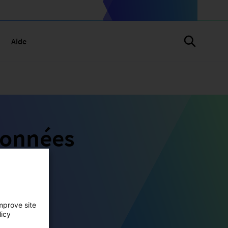
Aide
données
mprove site
licy