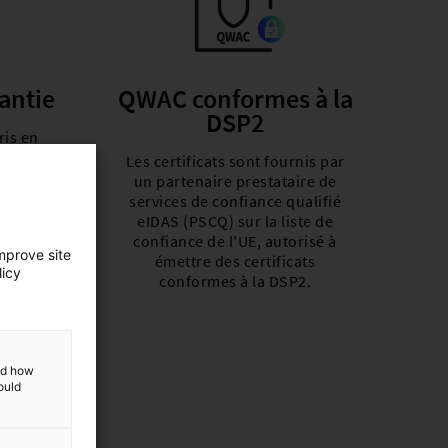
antie
QWAC conformes à la
DSP2
ris en
cipaux
Les certificats sont fournis par
es
un partenaire prestataire de
eils
services de confiance qualifié
 une
eIDAS (PSCQ) sur la liste de
.
confiance de l'UE, autorisé à
mprove site
émettre des certificats
licy
conformes à la DSP2.
and how
ould