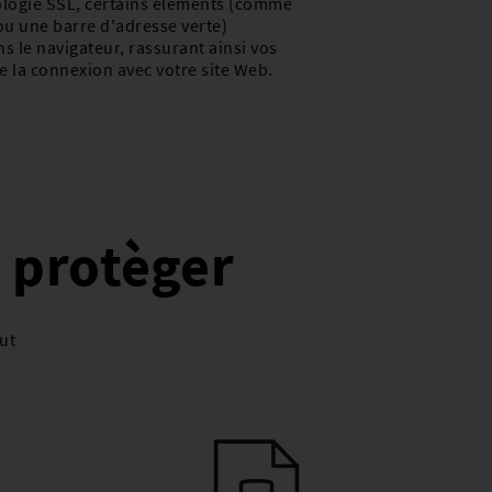
ologie SSL, certains éléments (comme
u une barre d'adresse verte)
s le navigateur, rassurant ainsi vos
 de la connexion avec votre site Web.
s protèger
aut