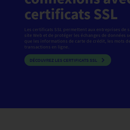
données
certificats SSL
IDKEEP - Gérer les données
personnelles et le consentement
Protéger l'intégrité de mes
Les certificats SSL permettent aux entreprises de s
site Web et de protéger les échanges de données se
documents
que les informations de carte de crédit, les mots d
transactions en ligne.
Horodater les transactions
Répondre aux exigences DSP2
DÉCOUVREZ LES CERTIFICATS SSL
Certificats SSL
L'appli LuxTrust Mobile
Scan
SmartCard