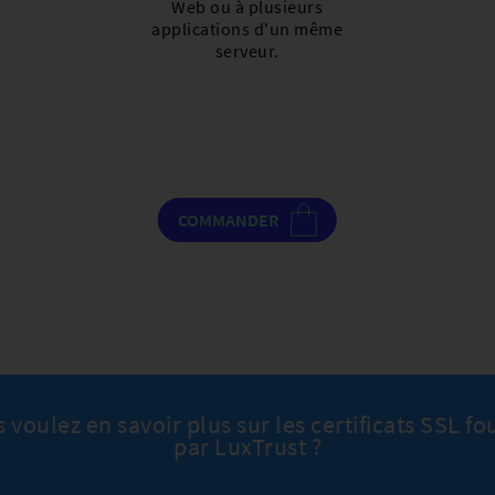
Web ou à plusieurs
applications d'un même
serveur.
COMMANDER
 voulez en savoir plus sur les certificats SSL fo
par LuxTrust ?