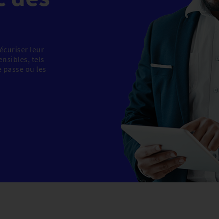
écuriser leur
nsibles, tels
e passe ou les