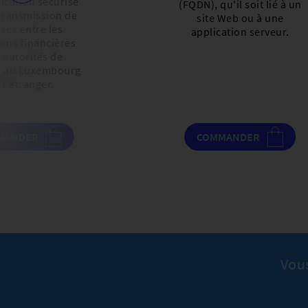
cation sécurisé
(FQDN), qu'il soit lié à un
 transmission de
site Web ou à une
ées entre les
application serveur.
ions financières
s autorités de
, au Luxembourg
à l'étranger.
MANDER
COMMANDER
Vous