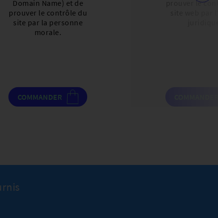
Domain Name) et de
prouver le con
prouver le contrôle du
site web par l
site par la personne
juridiqu
morale.
COMMANDER
COMMANDE
urnis