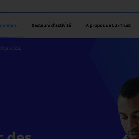
sionnels
Secteurs d'activité
A propos de LuxTrust
ificats SSL
c des