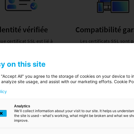
dentité vérifiée
Compatibilité gar
e certificat SSL est lié à
Les certificats SSL sont p
estionnaire d'un site Web
charge par tous les prin
d'un serveur fortement
navigateurs, systèm
ntifié. Le certificat n'est
d'exploitation et appar
y on this site
vré qu'après un processus
mobiles, assurant ainsi
entification rigoureux de
grande compatibilité
 "Accept All" you agree to the storage of cookies on your device to i
l'organisation.
 analyze site usage, and assist with our marketing efforts. Cookie Po
licy
Analytics
We'll collect information about your visit to our site. It helps us underst
the site is used – what's working, what might be broken and what we sh
improve.