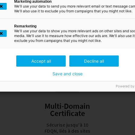
le bon certificat S
Marketing automation
We'll use your data to send you more relevant email or text message ca
We'll also use it to exclude you from campaigns that you might not like.
ust propose différents types de certificats SSL pour couvrir un
Remarketing
We'll use your data to show you more relevant ads on other sites and soc
éventail de cas d'utilisation.
media. We'll use it to measure how effective our ads are. We'll also use it
exclude you from campaigns that you might not like.
Accept all
Decline all
Save and close
Powered by
Multi-Domain
Certificate
Sécurise jusqu'à 10
FDQN, liés à des sites