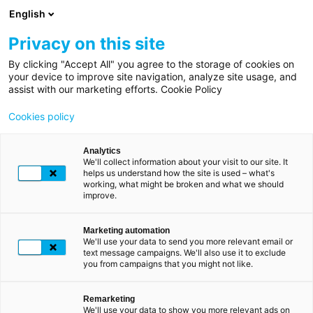
Aller
English
au
contenu
Privacy on this site
principal
By clicking "Accept All" you agree to the storage of cookies on
Fil
Accueil
your device to improve site navigation, analyze site usage, and
MY LUXTRUST
d'Ariane
assist with our marketing efforts. Cookie Policy
My
Demander la
Cookies policy
LuxTrust
suppression de votre
Mon
Analytics
compte LuxTrust
We'll collect information about your visit to our site. It
compte
helps us understand how the site is used – what's
working, what might be broken and what we should
improve.
Supprimer
L'utilisateur ou l'utilisateur mandataire doit contacter
LuxTrust S.A. afin de demander la suppression du
mon
compte.
Marketing automation
compte
We'll use your data to send you more relevant email or
text message campaigns. We'll also use it to exclude
L'utilisateur ou l'utilisateur mandataire soumet sa
you from campaigns that you might not like.
demande de suppression de compte à
questions@luxtrust.lu
, en indiquant le nom, le prénom
et l'adresse e-mail associée au certificat LuxTrust.
Remarketing
We'll use your data to show you more relevant ads on