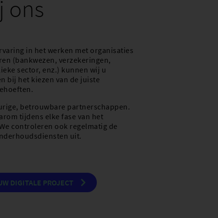
j ons
rvaring in het werken met organisaties
oren (bankwezen, verzekeringen,
eke sector, enz.) kunnen wij u
 bij het kiezen van de juiste
ehoeften.
urige, betrouwbare partnerschappen.
rom tijdens elke fase van het
We controleren ook regelmatig de
nderhoudsdiensten uit.
UW DIGITALE PROJECT