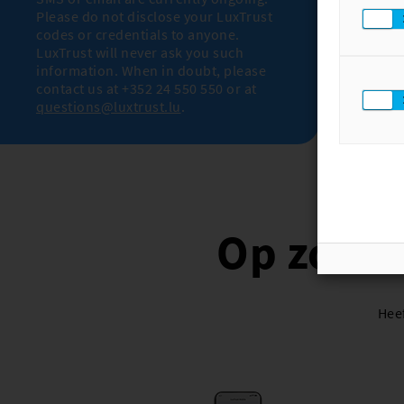
Please do not disclose your LuxTrust
codes or credentials to anyone.
LuxTrust will never ask you such
information. When in doubt, please
contact us at +352 24 550 550 or at
questions@luxtrust.lu
.
Op zoek n
Heef