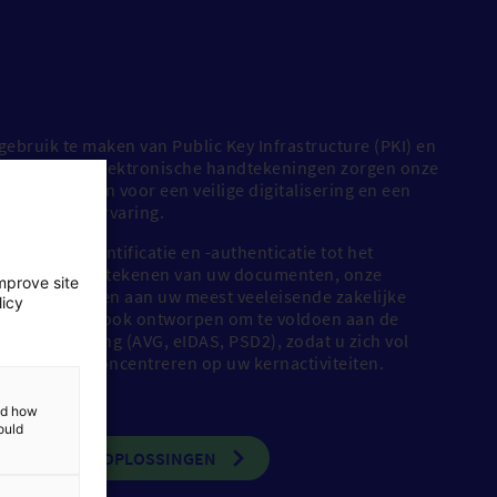
gebruik te maken van Public Key Infrastructure (PKI) en
ologie voor elektronische handtekeningen zorgen onze
ale oplossingen voor een veilige digitalisering en een
ekende klantervaring.
erke klantidentificatie en -authenticatie tot het
ronisch ondertekenen van uw documenten, onze
mprove site
singen voldoen aan uw meest veeleisende zakelijke
licy
ften. Ze zijn ook ontworpen om te voldoen aan de
ste regelgeving (AVG, eIDAS, PSD2), zodat u zich vol
ouwen kunt concentreren op uw kernactiviteiten.
and how
sch
Elektronische
ould
NTDEK ONZE OPLOSSINGEN
enen
archivering