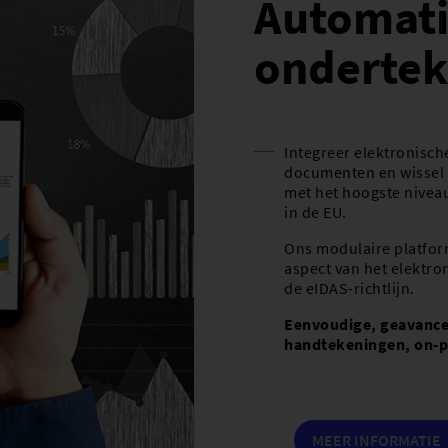
Automati
ondertek
Integreer elektronisc
documenten en wissel z
met het hoogste niveau
in de EU.
Ons modulaire platform
aspect van het elektr
de eIDAS-richtlijn.
Eenvoudige, geavance
handtekeningen, on-p
MEER INFORMATIE