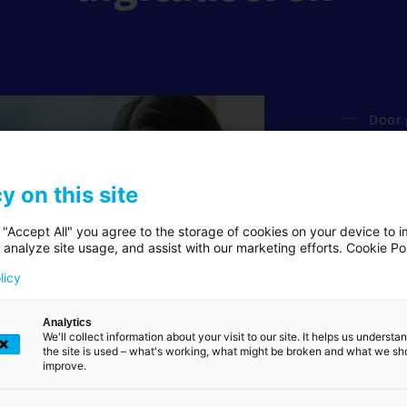
Door 
techn
digit
uitst
y on this site
Van st
elekt
 "Accept All" you agree to the storage of cookies on your device to i
oplos
 analyze site usage, and assist with our marketing efforts. Cookie Po
behoe
nieuw
licy
vertr
Analytics
We'll collect information about your visit to our site. It helps us underst
Elektroni
the site is used – what's working, what might be broken and what we sh
improve.
O
Verifieer mijn gebruikers
ondertek