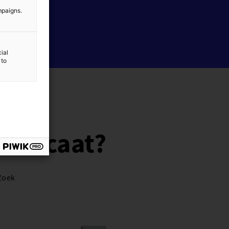
mpaigns.
ial
 to
rtificaat?
 Zoek