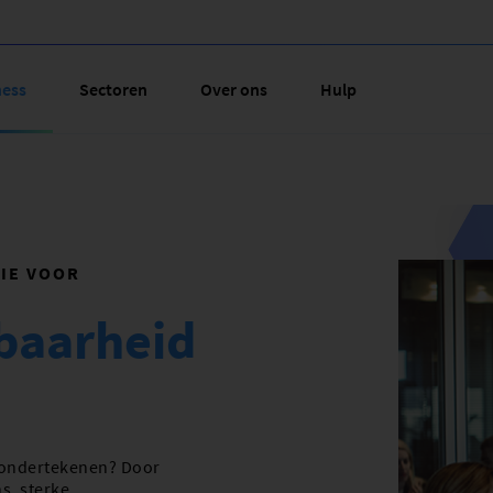
ness
Sectoren
Over ons
Hulp
TIE VOOR
baarheid
 ondertekenen? Door
s, sterke