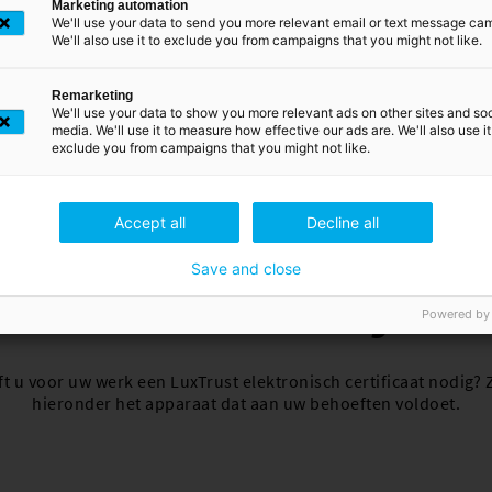
Marketing automation
We'll use your data to send you more relevant email or text message ca
We'll also use it to exclude you from campaigns that you might not like.
Remarketing
We'll use your data to show you more relevant ads on other sites and soc
media. We'll use it to measure how effective our ads are. We'll also use it
exclude you from campaigns that you might not like.
Accept all
Decline all
Save and close
aar een zakelijk ce
Powered by
t u voor uw werk een LuxTrust elektronisch certificaat nodig?
hieronder het apparaat dat aan uw behoeften voldoet.