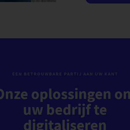
EEN BETROUWBARE PARTIJ AAN UW KANT
Onze oplossingen o
uw bedrijf te
digitaliseren