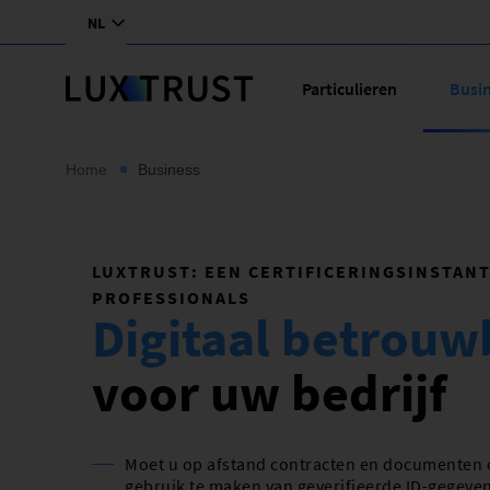
Overslaan
User
MY LUXTRUST
NL
en
menu
naar
(NL)
FR
Particulieren
Busi
de
Main
EN
inhoud
(NL)
DE
gaan
Kruimelpad
Home
Business
LUXTRUST: EEN CERTIFICERINGSINSTAN
Identificeer mijn klanten
PROFESSIONALS
Verifieer mijn gebruikers
Digitaal betrouw
COSI - Elektronisch ondertekenen
voor uw bedrijf
Zorg voor gegevenssoevereiniteit
IDKEEP - Beheer van
Moet u op afstand contracten en documenten
persoonsgegevens en
gebruik te maken van geverifieerde ID-gegeven