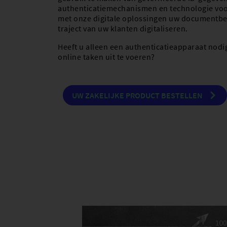
toestemming
authenticatiemechanismen en technologie voo
met onze digitale oplossingen uw documentb
Verzegel mijn documenten
traject van uw klanten digitaliseren.
Tijdstempel mijn transacties
Heeft u alleen een authenticatieapparaat nod
online taken uit te voeren?
Voldoe aan de PSD2-vereisten
SSL-certificaten
UW ZAKELIJKE PRODUCT BESTELLEN
LuxTrust Mobile-app
Scan
SmartCard